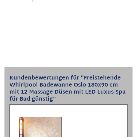
Kundenbewertungen für "Freistehende
Whirlpool Badewanne Oslo 180x90 cm
mit 12 Massage Düsen mit LED Luxus Spa
für Bad günstig"