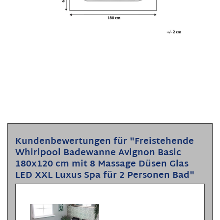
Kundenbewertungen für "Freistehende
Whirlpool Badewanne Avignon Basic
180x120 cm mit 8 Massage Düsen Glas
LED XXL Luxus Spa für 2 Personen Bad"