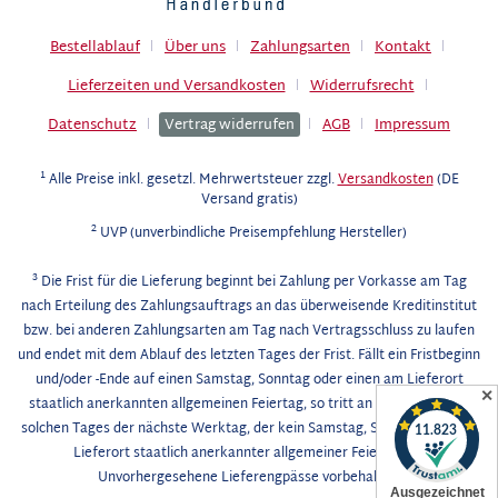
Bestellablauf
Über uns
Zahlungsarten
Kontakt
Lieferzeiten und Versandkosten
Widerrufsrecht
Datenschutz
Vertrag widerrufen
AGB
Impressum
1
Alle Preise inkl. gesetzl. Mehrwertsteuer zzgl.
Versandkosten
(DE
Versand gratis)
2
UVP (unverbindliche Preisempfehlung Hersteller)
3
Die Frist für die Lieferung beginnt bei Zahlung per Vorkasse am Tag
nach Erteilung des Zahlungsauftrags an das überweisende Kreditinstitut
bzw. bei anderen Zahlungsarten am Tag nach Vertragsschluss zu laufen
und endet mit dem Ablauf des letzten Tages der Frist. Fällt ein Fristbeginn
und/oder -Ende auf einen Samstag, Sonntag oder einen am Lieferort
✕
staatlich anerkannten allgemeinen Feiertag, so tritt an die Stelle eines
solchen Tages der nächste Werktag, der kein Samstag, Sonntag oder am
Lieferort staatlich anerkannter allgemeiner Feiertag ist.
Unvorhergesehene Lieferengpässe vorbehalten.