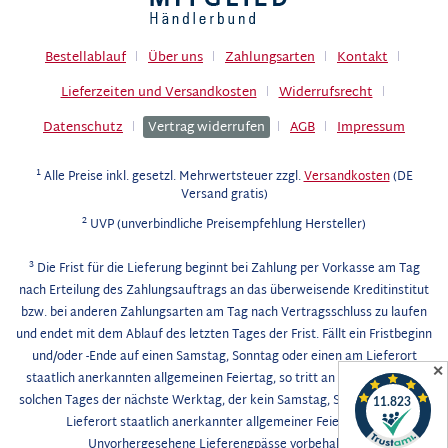
Bestellablauf
Über uns
Zahlungsarten
Kontakt
Lieferzeiten und Versandkosten
Widerrufsrecht
Datenschutz
Vertrag widerrufen
AGB
Impressum
1
Alle Preise inkl. gesetzl. Mehrwertsteuer zzgl.
Versandkosten
(DE
Versand gratis)
2
UVP (unverbindliche Preisempfehlung Hersteller)
3
Die Frist für die Lieferung beginnt bei Zahlung per Vorkasse am Tag
nach Erteilung des Zahlungsauftrags an das überweisende Kreditinstitut
bzw. bei anderen Zahlungsarten am Tag nach Vertragsschluss zu laufen
und endet mit dem Ablauf des letzten Tages der Frist. Fällt ein Fristbeginn
und/oder -Ende auf einen Samstag, Sonntag oder einen am Lieferort
✕
staatlich anerkannten allgemeinen Feiertag, so tritt an die Stelle eines
solchen Tages der nächste Werktag, der kein Samstag, Sonntag oder am
Lieferort staatlich anerkannter allgemeiner Feiertag ist.
Unvorhergesehene Lieferengpässe vorbehalten.