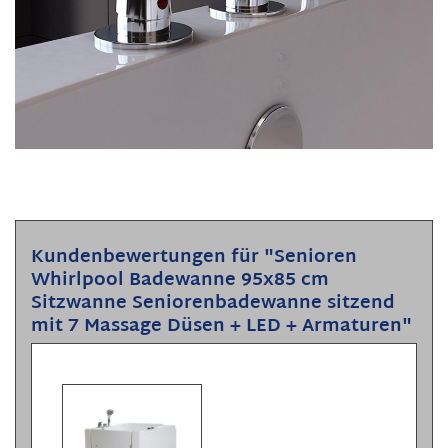
Kundenbewertungen für "Senioren
Whirlpool Badewanne 95x85 cm
Sitzwanne Seniorenbadewanne sitzend
mit 7 Massage Düsen + LED + Armaturen"