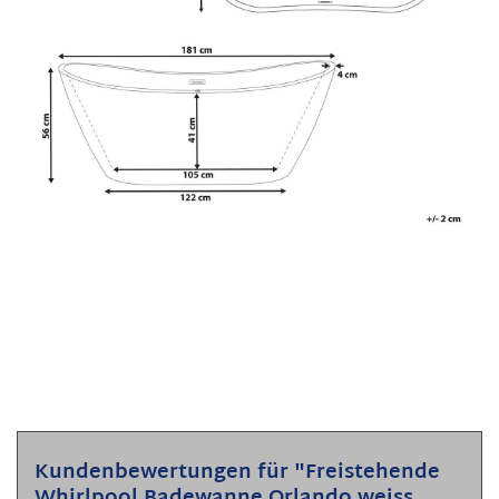
Kundenbewertungen für "Freistehende
Whirlpool Badewanne Orlando weiss