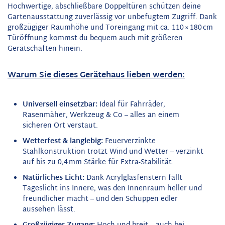
Hochwertige, abschließbare Doppeltüren schützen deine
Gartenausstattung zuverlässig vor unbefugtem Zugriff. Dank
großzügiger Raumhöhe und Toreingang mit ca. 110 × 180 cm
Türöffnung kommst du bequem auch mit größeren
Gerätschaften hinein.
Warum Sie dieses Gerätehaus lieben werden:
Universell einsetzbar:
Ideal für Fahrräder,
Rasenmäher, Werkzeug & Co – alles an einem
sicheren Ort verstaut.
Wetterfest & langlebig:
Feuerverzinkte
Stahlkonstruktion trotzt Wind und Wetter – verzinkt
auf bis zu 0,4 mm Stärke für Extra-Stabilität.
Natürliches Licht:
Dank Acrylglasfenstern fällt
Tageslicht ins Innere, was den Innenraum heller und
freundlicher macht – und den Schuppen edler
aussehen lässt.