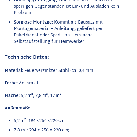
Großzügiger Zugang:
Hoch und breit – auch bei
sperrigen Gegenständen ist Ein- und Ausladen kein
Problem.
Sorglose Montage:
Kommt als Bausatz mit
Montagematerial + Anleitung, geliefert per
Paketdienst oder Spedition – einfache
Selbstaufstellung für Heimwerker.
Technische Daten:
Material:
Feuerverzinkter Stahl (ca. 0,4 mm)
Farbe:
Anthrazit
Fläche:
5,2 m², 7,8 m², 12 m²
Außenmaße:
5,2 m²: 196 × 254 × 220 cm;
7,8 m²: 294 x 256 x 220 cm;