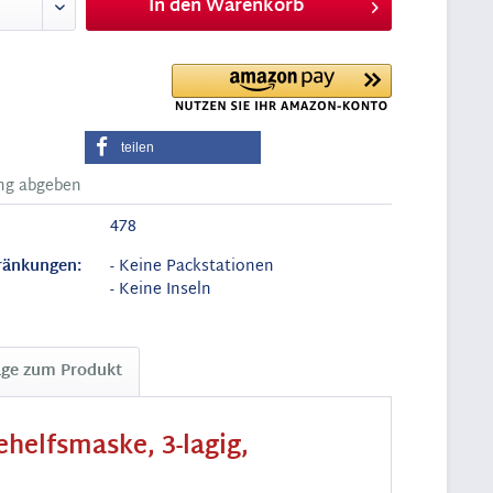
In den
Warenkorb
teilen
ng abgeben
478
ränkungen:
- Keine Packstationen
- Keine Inseln
age zum Produkt
helfsmaske, 3-lagig,