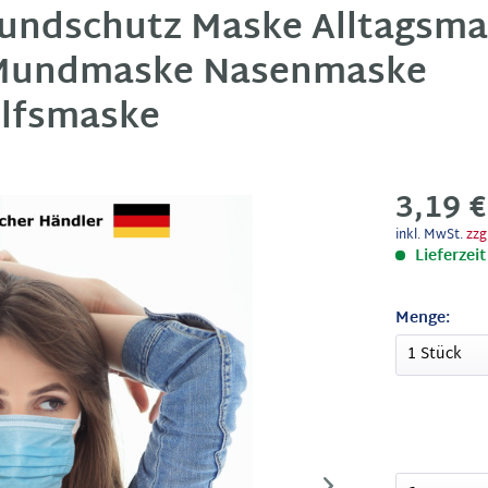
ndschutz Maske Alltagsmas
 Mundmaske Nasenmaske
lfsmaske
3,19 
inkl. MwSt.
zzg
Lieferzei
Menge: