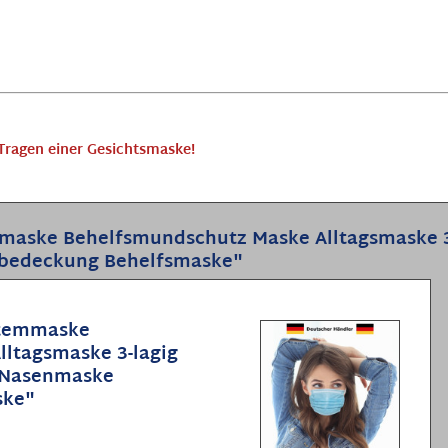
Tragen einer Gesichtsmaske!
aske Behelfsmundschutz Maske Alltagsmaske 3
edeckung Behelfsmaske"
Atemmaske
ltagsmaske 3-lagig
 Nasenmaske
ske"