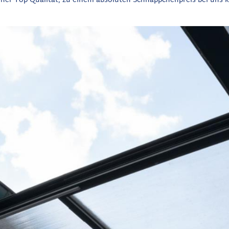
iner Top Qualität, zu einem absoluten Schnäppchenpreis bei uns 