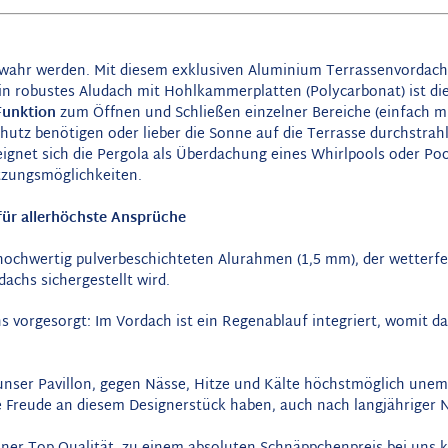
 wahr werden. Mit diesem exklusiven Aluminium Terrassenvordach 
n robustes Aludach mit Hohlkammerplatten (Polycarbonat) ist die P
Funktion
zum Öffnen und Schließen einzelner Bereiche (einfach mit
hutz benötigen oder lieber die Sonne auf die Terrasse durchstrah
ignet sich die Pergola als Überdachung eines Whirlpools oder Poo
utzungsmöglichkeiten.
für allerhöchste Ansprüche
ochwertig pulverbeschichteten Alurahmen (1,5 mm), der wetterfes
achs sichergestellt wird.
ns vorgesorgt: Im Vordach ist ein Regenablauf integriert, womit
 unser Pavillon, gegen Nässe, Hitze und Kälte höchstmöglich unem
ge Freude an diesem Designerstück haben, auch nach langjähriger 