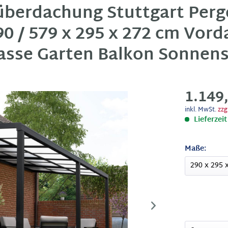
berdachung Stuttgart Perg
90 / 579 x 295 x 272 cm Vord
asse Garten Balkon Sonnen
1.149
inkl. MwSt.
zzg
Lieferzei
Maße: