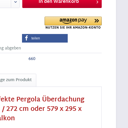
In den
Warenkorb
teilen
ng abgeben
660
age zum Produkt
rfekte Pergola Überdachung
 / 272 cm oder 579 x 295 x
alkon