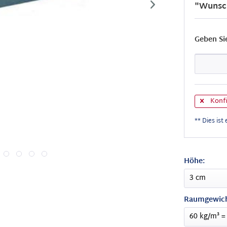
"Wunsc
Geben Si
Konfi
** Dies ist 
Höhe:
Raumgewich