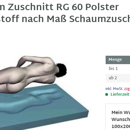
 Zuschnitt RG 60 Polster
off nach Maß Schaumzusch
Menge
bis
1
ab
2
inkl. MwSt.
zzg
Lieferzei
Mein Wu
Wunschm
100x200