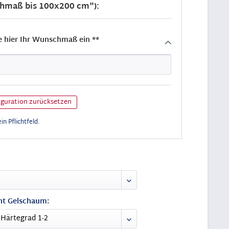
hmaß bis 100x200 cm"):
e hier Ihr Wunschmaß ein **
guration zurücksetzen
ein Pflichtfeld.
t Gelschaum: