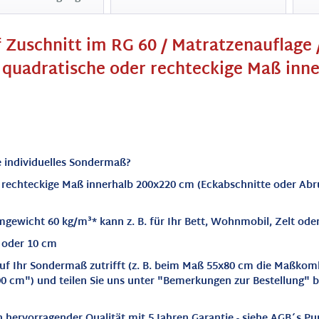
Zuschnitt im RG 60 / Matratzenauflage / 
des quadratische oder rechteckige Maß inn
e individuelles Sondermaß?
r rechteckige Maß innerhalb 200x220 cm (Eckabschnitte oder Ab
ewicht 60 kg/m³* kann z. B. für Ihr Bett, Wohnmobil, Zelt oder
9 oder 10 cm
uf Ihr Sondermaß zutrifft (z. B. beim Maß 55x80 cm die Maßkom
0 cm") und teilen Sie uns unter "Bemerkungen zur Bestellung" 
hervorragender Qualität mit 5 Jahren Garantie - siehe AGB´s Pu