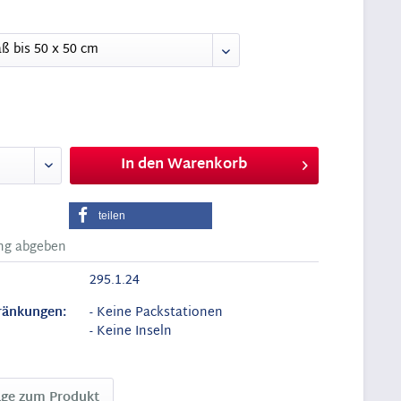
In den
Warenkorb
teilen
ng abgeben
295.1.24
ränkungen:
- Keine Packstationen
- Keine Inseln
age zum Produkt