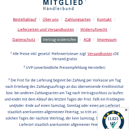
Bestellablauf
Über uns
Zahlungsarten
Kontakt
Lieferzeiten und Versandkosten
Widerrufsrecht
Datenschutz
Vertrag widerrufen
AGB
Impressum
1
Alle Preise inkl. gesetzl. Mehrwertsteuer zzgl.
Versandkosten
(DE
Versand gratis)
2
UVP (unverbindliche Preisempfehlung Hersteller)
3
Die Frist für die Lieferung beginnt bei Zahlung per Vorkasse am Tag
nach Erteilung des Zahlungsauftrags an das überweisende Kreditinstitut
bzw. bei anderen Zahlungsarten am Tag nach Vertragsschluss zu laufen
und endet mit dem Ablauf des letzten Tages der Frist. Fällt ein Fristbeginn
und/oder -Ende auf einen Samstag, Sonntag oder einen am Lieferort
✕
staatlich anerkannten allgemeinen Feiertag, so tritt an die Stelle eines
solchen Tages der nächste Werktag, der kein Samstag, Sonntag oder am
Lieferort staatlich anerkannter allgemeiner Feiertag ist.