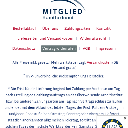
Bestellablauf
Über uns
Zahlungsarten
Kontakt
Lieferzeiten und Versandkosten
Widerrufsrecht
Datenschutz
Vertrag widerrufen
AGB
Impressum
1
Alle Preise inkl. gesetzl. Mehrwertsteuer zzgl.
Versandkosten
(DE
Versand gratis)
2
UVP (unverbindliche Preisempfehlung Hersteller)
3
Die Frist für die Lieferung beginnt bei Zahlung per Vorkasse am Tag
nach Erteilung des Zahlungsauftrags an das überweisende Kreditinstitut
bzw. bei anderen Zahlungsarten am Tag nach Vertragsschluss zu laufen
und endet mit dem Ablauf des letzten Tages der Frist. Fällt ein Fristbeginn
und/oder -Ende auf einen Samstag, Sonntag oder einen am Lieferort
✕
staatlich anerkannten allgemeinen Feiertag, so tritt an die Stelle eines
solchen Tages der nächste Werktag, der kein Samstag, Sonntag oder am