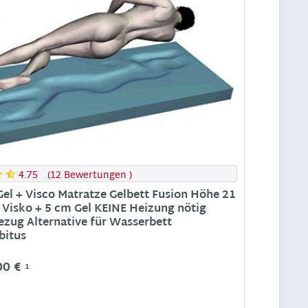
4.75
(
12 Bewertungen
)
el + Visco Matratze Gelbett Fusion Höhe 21
 Visko + 5 cm Gel KEINE Heizung nötig
ezug Alternative für Wasserbett
bitus
00 €
1
n