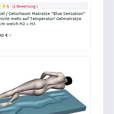
5
(
1 Bewertung
)
Gel / Gelschaum Matratze "Blue Sensation"
 nicht mehr auf Temperatur! Gelmatratze
cm weich H2 + H3
00 €
1
n