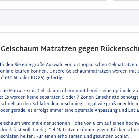
/ Gelschaum Matratzen gegen Rückensch
 finden Sie eine große Auswahl von orthopädischen Gelmatratzen
 online kaufen können. Unsere Gelschaummatratzen werden mit 
m³ (RG 60 oder RG 85) gefertigt.
iche Matratze mit Gelschaum übernimmt bereits eine optimale Zon
e: Es werden keine separaten 5 oder 7 Zonen Einschnitte benötig
schnell an den Schlafenden anschmiegt - egal wie groß oder klein d
 oder gerade, es erfolgt immer eine optimale Anpassung und Entl
elschaum wird mit einer schönen Höhe von 8 cm auf einen hochw
edruck fast vollständig. Gel Matratzen können gegen Rückensch
nschlafen helfen. Für einen erholsamen und gesunden Schlaf.