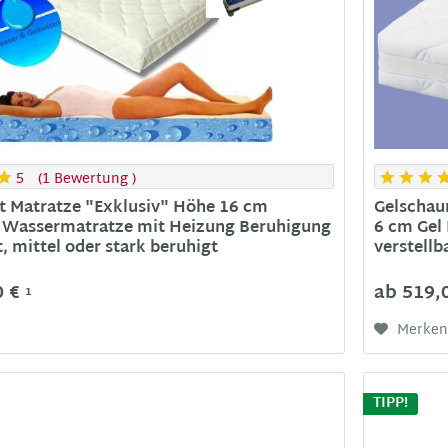
5
(
1 Bewertung
)
t Matratze "Exklusiv" Höhe 16 cm
Gelschau
 Wassermatratze mit Heizung Beruhigung
6 cm Gel
, mittel oder stark beruhigt
verstellb
0 €
ab 519,
1
Merke
TIPP!