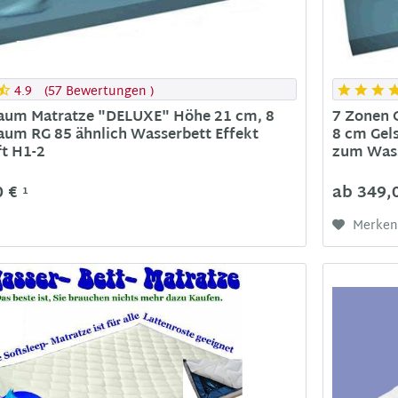
4.9
(
57 Bewertungen
)
haum Matratze "DELUXE" Höhe 21 cm, 8
7 Zonen 
aum RG 85 ähnlich Wasserbett Effekt
8 cm Gel
ft H1-2
zum Wass
0 €
ab 349,
1
Merke