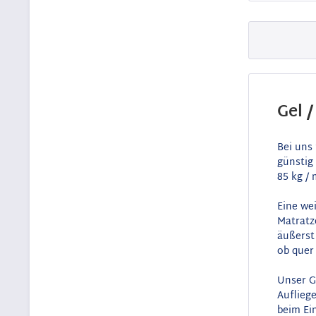
Gel 
Bei uns
günstig
85 kg / 
Eine we
Matratz
äußerst 
ob quer
Unser G
Auflieg
beim Ei