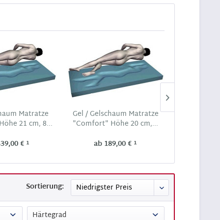
TIPP!
chaum Matratze
Gel / Gelschaum Matratze
Gel / Gels
öhe 21 cm, 8...
"Comfort" Höhe 20 cm,...
Matrat
1
1
339,00 €
ab 189,00 €
ab 56
Sortierung:
Härtegrad