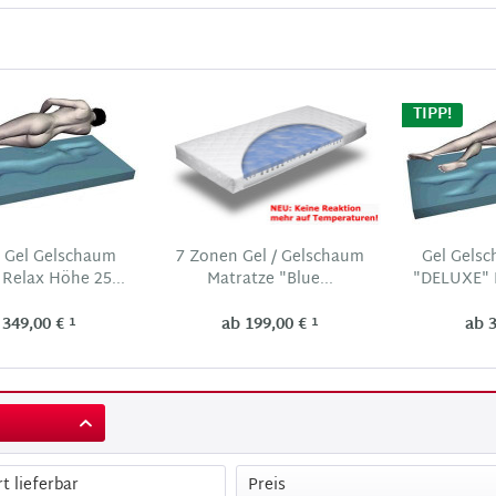
TIPP!
 Gel Gelschaum
7 Zonen Gel / Gelschaum
Gel Gels
 Relax Höhe 25...
Matratze "Blue...
"DELUXE" H
1
1
 349,00 €
ab 199,00 €
ab 
t lieferbar
Preis