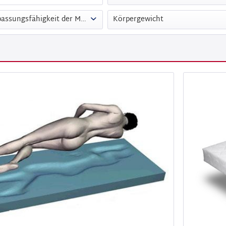
Hohe Anpassungsfähigkeit der Matratze
Körpergewicht
von
189,00 €
bis
649,00 €
ja
11 kg - 60 kg
61 kg - 90 kg
91 kg - 120 kg
über 120 kg