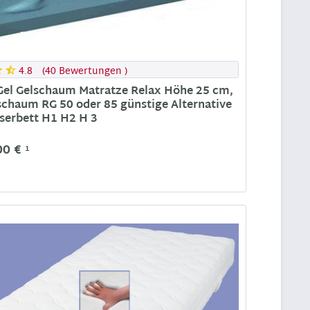
4.8
(
40 Bewertungen
)
Gel Gelschaum Matratze Relax Höhe 25 cm,
schaum RG 50 oder 85 günstige Alternative
erbett H1 H2 H 3
00 €
1
n