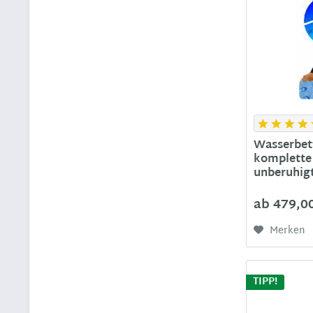
Wasserbet
komplette
unberuhigt
ab 479,0
Merken
TIPP!