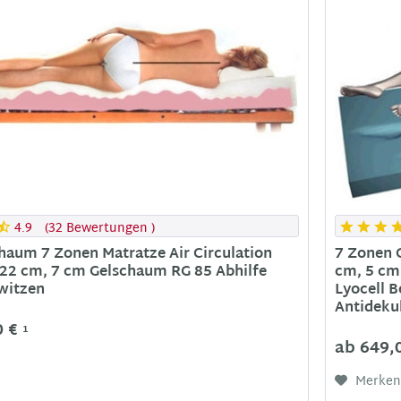
4.9
(
32 Bewertungen
)
chaum 7 Zonen Matratze Air Circulation
7 Zonen G
 22 cm, 7 cm Gelschaum RG 85 Abhilfe
cm, 5 cm
witzen
Lyocell B
Antideku
0 €
1
ab 649,
Merke