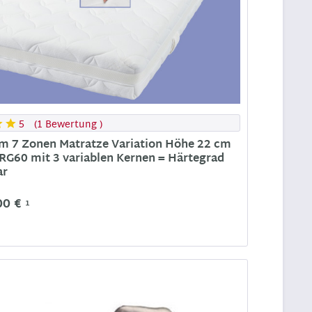
5
(
1 Bewertung
)
m 7 Zonen Matratze Variation Höhe 22 cm
 RG60 mit 3 variablen Kernen = Härtegrad
ar
00 €
1
n