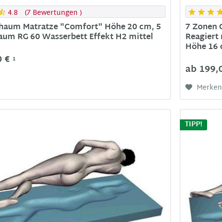
4.8
(
7 Bewertungen
)
schaum Matratze "Comfort" Höhe 20 cm, 5
7 Zonen 
aum RG 60 Wasserbett Effekt H2 mittel
Reagiert
Höhe 16 
0 €
1
ab 199,
Merke
TIPP!