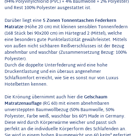
(94% Polyvinylchlorid (PVC) + 4% Baumwolle + 2% Polyester)
und Rest 100% Polyester ausgestattet ist.
Darüber liegt eine
5 Zonen Tonnentaschen Federkern
Matratze
(Höhe 20 cm) mit kleinen sensiblen Tonnenfedern
(168 Stück bei 90x200 cm) im Härtegrad 2 (Mittel), welche
eine besonders gute Punktelastizität gewährleistet. Mittels
von außen nicht sichbaren Reißverschlusses ist der Bezug
abnehmbar und waschbar (Zusammensetzung Bezug: 100%
Polyester).
Durch die doppelte Unterfederung wird eine hohe
Druckentlastung und ein überaus angenehmer
Schlafkomfort erreicht, wie Sie es sonst nur von Luxus
Hotelbetten kennen.
Die Krönung übernimmt auch hier die
Gelschaum
Matratzenauflage
(RG 60) mit einem abnehmbaren
unversteppten Baumwollbezug (50% Baumwolle, 50%
Polyester, Farbe weiß, waschbar bis 60°) Made in Germany.
Diese wird durch Körperwärme weicher und passt sich
perfekt an die individuelle Körperform des Schlafenden an.
Sie wird in einem hohen Raumgewicht von 60 kg/m³ gefertigt